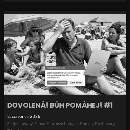
DOVOLENÁ! BŮH POMÁHEJ! #1
2. července 2026
Eseje a úvahy
,
Glosy
,
Pop-psychologie
,
Rodina
,
Rozhovory
,