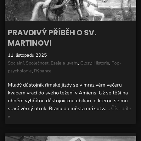
PRAVDIVÝ PŘÍBĚH O SV.
MARTINOVI
11. listopadu 2025
Sociální
,
Společnost
,
Eseje a úvahy
,
Glosy
,
Historie
,
Pop-
psychologie
,
Rýpance
Mladý důstojník římské jízdy se v mrazivém večeru
kvapem vrací do svého ležení v Amiens. Už se těší na
ohněm vyhřátou důstojnickou ubikaci, o kterou se mu
stará věrný otrok. Bránu do města má sotva…
Číst dále
»