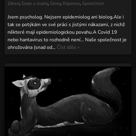
Zdraví
,
Eseje a úvahy
,
Glosy
,
Rýpance
,
Společnost
Jsem psycholog. Nejsem epidemiolog ani biolog.Ale i
tak se potýkám ve své práci s jistými nákazami, z nichž
některé mají epidemiologickou povahu.A Covid 19
nebo hantavirus to rozhodně není… Naše společnost je
ohrožována (snad od…
Číst dále »