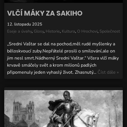
VLČÍ MÁKY ZA SAKIHO
12. listopadu 2025
Eseje a úvahy
,
Glosy
,
Historie
,
Kultura
,
O Hrochovi
,
Společnost
„Sredni Vaštar se dal na pochod,měl rudé myšlenky a
běloskvoucí zuby.Nepřátelé prosili o smilování,ale on
jim nesl smrt.Nádherný Sredni Vaštar.“ Včera vlčí máky
krvavě smáčely svět a krom milionů padlých
připomenuly jeden vyhaslý život. Zhasnutý…
Číst dále »