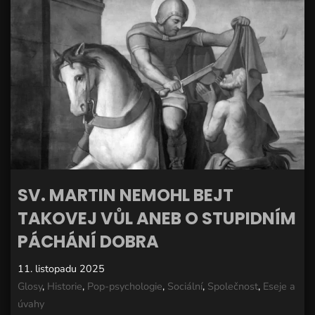
SV. MARTIN NEMOHL BEJT
TAKOVEJ VŮL ANEB O STUPIDNÍM
PÁCHÁNÍ DOBRA
11. listopadu 2025
Glosy
,
Historie
,
Pop-psychologie
,
Sociální
,
Společnost
,
Eseje a
úvahy