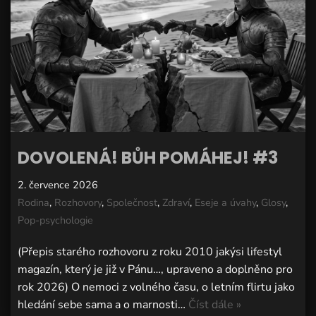
DOVOLENÁ! BŮH POMÁHEJ! #3
2. července 2026
Rodina
,
Rozhovory
,
Společnost
,
Zdraví
,
Eseje a úvahy
,
Glosy
,
Pop-psychologie
(Přepis starého rozhovoru z roku 2010 jakýsi lifestyl
magazín, který je již v Pánu…, upraveno a doplněno pro
rok 2026) O nemoci z volného času, o letním flirtu jako
hledání sebe sama a o marnosti…
Číst dále »