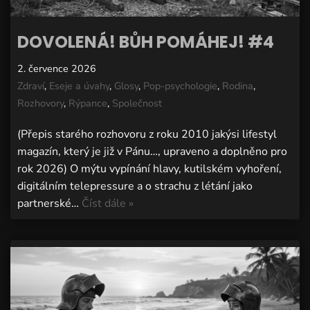
DOVOLENÁ! BŮH POMÁHEJ! #4
2. července 2026
Zdraví
,
Eseje a úvahy
,
Glosy
,
Pop-psychologie
,
Rodina
,
Rozhovory
,
Rýpance
,
Společnost
(Přepis starého rozhovoru z roku 2010 jakýsi lifestyl
magazín, který je již v Pánu…, upraveno a doplněno pro
rok 2026) O mýtu vypínání hlavy, kutilském vyhoření,
digitálním telepressure a o strachu z létání jako
partnerské…
Číst dále »