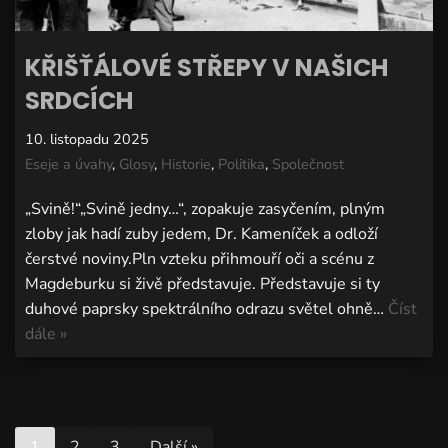
KŘIŠŤÁLOVÉ STŘEPY V NAŠICH
SRDCÍCH
10. listopadu 2025
Eseje a úvahy
,
Glosy
,
Historie
,
Politika
,
Společnost
„Svině!“„Svině jedny…“, zopakuje zasyčením, plným
zloby jak hadí zuby jedem, Dr. Kameníček a odloží
čerstvé noviny.Pln vzteku přihmouří oči a scénu z
Magdeburku si živě představuje. Představuje si ty
duhové paprsky spektrálního odrazu světel ohně…
Číst
dále »
1
2
3
Další »