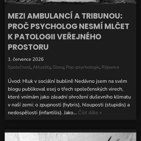
MEZI AMBULANCÍ A TRIBUNOU:
PROČ PSYCHOLOG NESMÍ MLČET
K PATOLOGII VEŘEJNÉHO
PROSTORU
1. července 2026
Společnost
,
Aktuality
,
Glosy
,
Pop-psychologie
,
Rýpance
Úvod: Hluk v sociální bublině Nedávno jsem na svém
blogu publikoval esej o třech společenských virech,
které vnímám jako zásadní ohrožení duševního klimatu
v naší zemi: o zpupnosti (hybris), hlouposti (stupidis) a
nedospělosti (infantilis). Jako…
Číst dále »