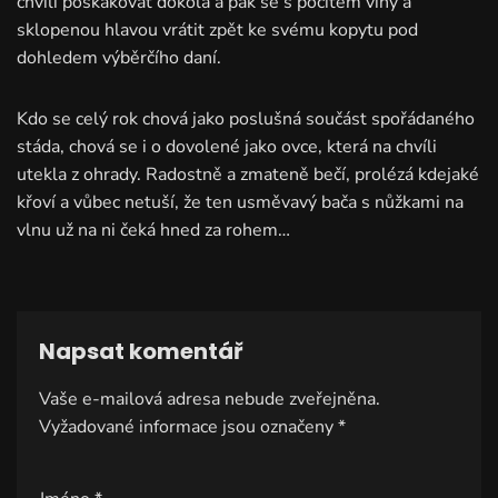
chvíli poskakovat dokola a pak se s pocitem viny a
sklopenou hlavou vrátit zpět ke svému kopytu pod
dohledem výběrčího daní.
Kdo se celý rok chová jako poslušná součást spořádaného
stáda, chová se i o dovolené jako ovce, která na chvíli
utekla z ohrady. Radostně a zmateně bečí, prolézá kdejaké
křoví a vůbec netuší, že ten usměvavý bača s nůžkami na
vlnu už na ni čeká hned za rohem…
Napsat komentář
Vaše e-mailová adresa nebude zveřejněna.
A
Vyžadované informace jsou označeny
lt
*
e
r