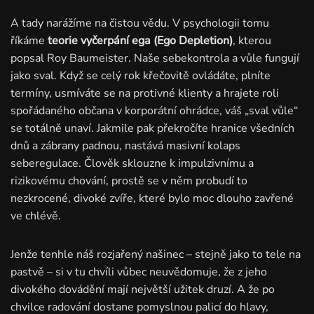
A tady narážíme na čistou vědu. V psychologii tomu
říkáme
teorie vyčerpání ega (Ego Depletion)
, kterou
popsal Roy Baumeister. Naše sebekontrola a vůle fungují
jako sval. Když se celý rok křečovitě ovládáte, plníte
termíny, usmíváte se na protivné klienty a hrajete roli
spořádaného občana v korporátní ohrádce, váš „sval vůle“
se totálně unaví. Jakmile pak překročíte hranice všedních
dnů a zábrany padnou, nastává masivní kolaps
seberegulace. Člověk sklouzne k impulzivnímu a
rizikovému chování, prostě se v něm probudí to
nezkrocené, divoké zvíře, které bylo moc dlouho zavřené
ve chlévě.
Jenže tenhle náš rozjařený našinec – stejně jako to tele na
pastvě – si v tu chvíli vůbec neuvědomuje, že z jeho
divokého dovádění mají největší užitek druzí. A že po
chvilce radování dostane pomyslnou palicí do hlavy,