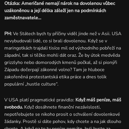
Otázka: Američané nemají nárok na dovolenou vůbec
uzákoněnou a její délka záleží jen na podmínkách
zaměstnavatele…
PH:
Ve Státech bych ty příčiny viděl jinde než v Asii. USA
nevybudovali lidé, co si brali dovolenou. Když se v
maringotkách trajdali tisíce mil od východního pobřeží na
západní, tak si těžko mohli dát oraz. Že by útok medvěda
grizzlyho nebo domorodých kmenů počkal, až si pionýři
Západu dočerpají zákonné volno? Tam je hluboce
zakořeněná protestantská etika práce a dnes tolik
populární „hustle culture“.
V USA platí pragmatické pravidlo:
Když máš peníze, máš
svobodu.
Když dosáhnete finanční nezávislosti,
nepotřebujete se nikoho prosit o schválení dovolenkové
žádanky. Prostě si dáte pohov, kdy chcete a na jak dlouho
chcete. A když na to ty peníze nemáte, byli byste za