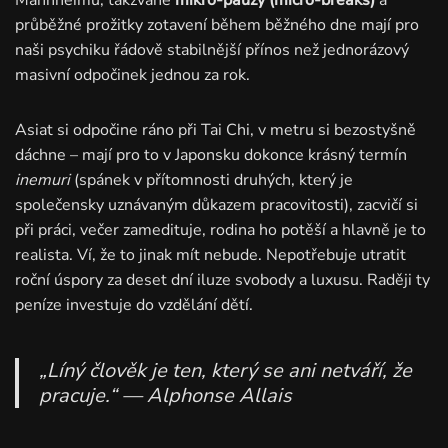
Mannheimu, takzvané
mikro-pauzy (micro-breaks)
a
průběžné prožitky zotavení během běžného dne mají pro
naši psychiku řádově stabilnější přínos než jednorázový
masivní odpočinek jednou za rok.
Asiat si odpočine ráno při Tai Chi, v metru si bezostyšně
dáchne – mají pro to v Japonsku dokonce krásný termín
inemuri
(spánek v přítomnosti druhých, který je
společensky uznávaným důkazem pracovitosti), zacvičí si
při práci, večer zamedituje, rodina ho potěší a hlavně je to
realista. Ví, že to jinak mít nebude. Nepotřebuje utratit
roční úspory za deset dní iluze svobody a luxusu. Raději ty
peníze investuje do vzdělání dětí.
„Líný člověk je ten, který se ani netváří, že
pracuje.“
— Alphonse Allais