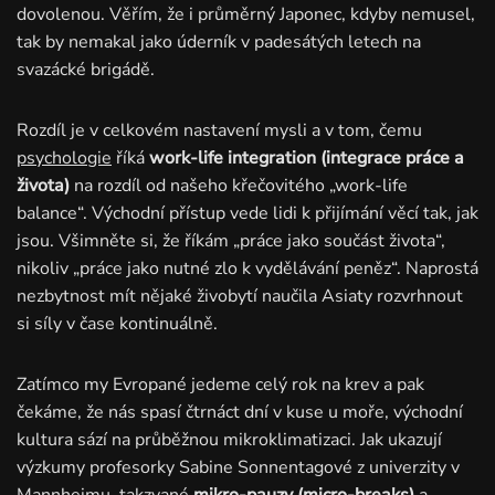
dovolenou. Věřím, že i průměrný Japonec, kdyby nemusel,
tak by nemakal jako úderník v padesátých letech na
svazácké brigádě.
Rozdíl je v celkovém nastavení mysli a v tom, čemu
psychologie
říká
work-life integration (integrace práce a
života)
na rozdíl od našeho křečovitého „work-life
balance“. Východní přístup vede lidi k přijímání věcí tak, jak
jsou. Všimněte si, že říkám „práce jako součást života“,
nikoliv „práce jako nutné zlo k vydělávání peněz“. Naprostá
nezbytnost mít nějaké živobytí naučila Asiaty rozvrhnout
si síly v čase kontinuálně.
Zatímco my Evropané jedeme celý rok na krev a pak
čekáme, že nás spasí čtrnáct dní v kuse u moře, východní
kultura sází na průběžnou mikroklimatizaci. Jak ukazují
výzkumy profesorky Sabine Sonnentagové z univerzity v