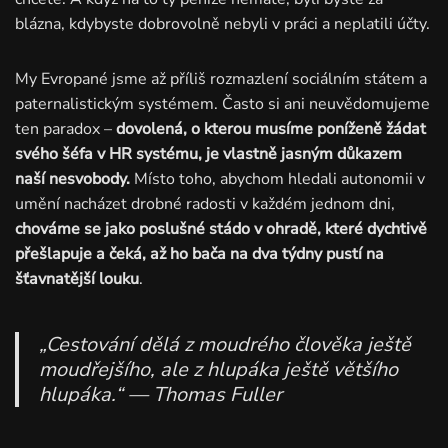
blázna, kdybyste dobrovolně nebyli v práci a neplatili účty.
My Evropané jsme až příliš rozmazlení sociálním státem a
paternalistickým systémem. Často si ani neuvědomujeme
ten paradox –
dovolená, o kterou musíme poníženě žádat
svého šéfa v HR systému, je vlastně jasným důkazem
naší nesvobody.
Místo toho, abychom hledali autonomii v
umění nacházet drobné radosti v každém jednom dni,
chováme se jako poslušné stádo v ohradě, které dychtivě
přešlapuje a čeká, až ho bača na dva týdny pustí na
šťavnatější louku
.
„Cestování dělá z moudrého člověka ještě
moudřejšího, ale z hlupáka ještě většího
hlupáka.“
— Thomas Fuller