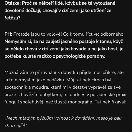
Otázka: Proč se někteří lidé, když už se té vytoužené
dovolené dočkají, chovají v cizí zemi jako utržení ze
řetězu?
PH:
Protože jsou to volové! Co k tomu říct víc odborného.
Nemyslím si, že na zaujetí jasného postoje k tomu, když
se někdo chová v cizí zemi jako hovado a ne jako host, je
potřeba kulaté razítko z psychologické poradny.
Možná vám to přirovnání k dobytku přijde moc příkré, ale
já to nemyslím jako nadávku. Můj tatínek Hroch byl
zootechnik a moudra, která mi v dětství vyprávěl ze své
praxe s hovězím dobytkem, mi dodnes v poradenské praxi
fungují spolehlivěji než tlusté monografie. Tatínek říkával:
„Nech mladým býčkům volnost k dovádění, maso je pak
chutnější!“