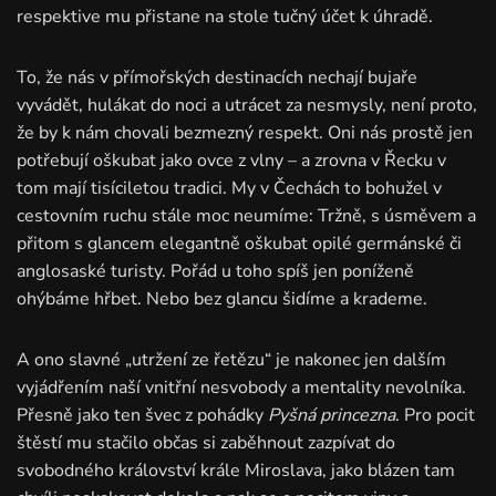
respektive mu přistane na stole tučný účet k úhradě.
To, že nás v přímořských destinacích nechají bujaře
vyvádět, hulákat do noci a utrácet za nesmysly, není proto,
že by k nám chovali bezmezný respekt. Oni nás prostě jen
potřebují oškubat jako ovce z vlny – a zrovna v Řecku v
tom mají tisíciletou tradici. My v Čechách to bohužel v
cestovním ruchu stále moc neumíme: Tržně, s úsměvem a
přitom s glancem elegantně oškubat opilé germánské či
anglosaské turisty. Pořád u toho spíš jen poníženě
ohýbáme hřbet. Nebo bez glancu šidíme a krademe.
A ono slavné „utržení ze řetězu“ je nakonec jen dalším
vyjádřením naší vnitřní nesvobody a mentality nevolníka.
Přesně jako ten švec z pohádky
Pyšná princezna
. Pro pocit
štěstí mu stačilo občas si zaběhnout zazpívat do
svobodného království krále Miroslava, jako blázen tam