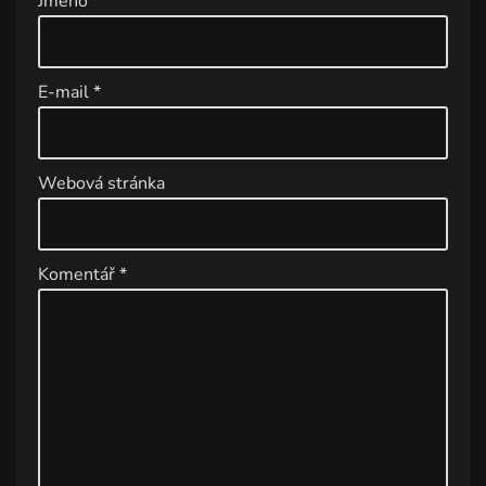
Jméno
*
n
a
ti
E-mail
*
v
e
:
Webová stránka
Komentář
*