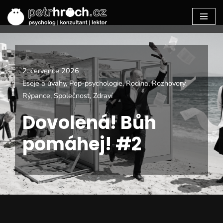
Přeskočit
na
2. července 2026
obsah
Eseje a úvahy
,
Pop-psychologie
,
Rodina
,
Rozhovory
,
Rýpance
,
Společnost
,
Zdraví
Dovolená! Bůh
pomáhej! #2