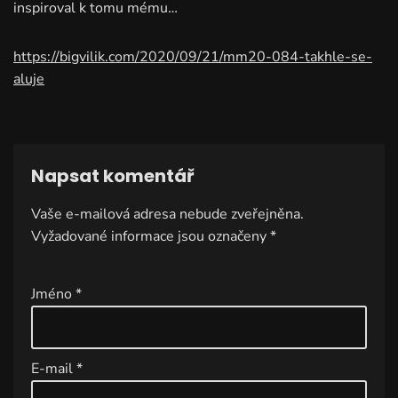
inspiroval k tomu mému…
https://bigvilik.com/2020/09/21/mm20-084-takhle-se-
aluje
Napsat komentář
Vaše e-mailová adresa nebude zveřejněna.
A
Vyžadované informace jsou označeny
lt
*
e
r
Jméno
*
n
a
ti
E-mail
*
v
e