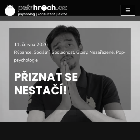
Přeskočit
na
11. června 2026
obsah
Rýpance
,
Sociální
,
Společnost
,
Glosy
,
Nezařazené
,
Pop-
psychologie
PŘIZNAT SE
NESTAČÍ!