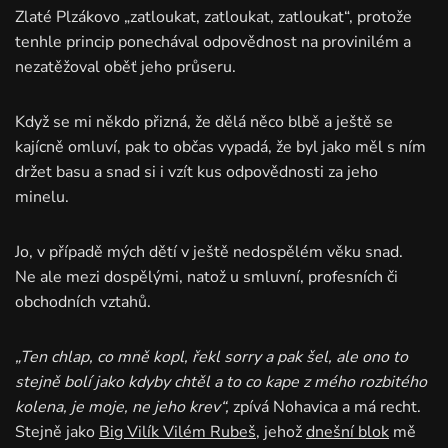
Zlaté Plzákovo „zatloukat, zatloukat, zatloukat“, protože
tenhle princip ponechával odpovědnost na provinilém a
nezatěžoval oběť jeho průseru.
Když se mi někdo přizná, že dělá něco blbě a ještě se
kajícně omluví, pak to občas vypadá, že byl jako měl s ním
držet basu a snad si i vzít kus odpovědnosti za jeho
minelu.
Jo, v případě mých dětí v ještě nedospělém věku snad.
Ne ale mezi dospělými, natož u smluvní, profesních či
obchodních vztahů.
„Ten chlap, co mně kopl, řekl sorry a pak šel, ale ono to
stejně bolí jako kdyby chtěl a to co kape z mého rozbitého
kolena, je moje, ne jeho krev“,
zpívá Nohavica a má recht.
Stejně jako
Big Vilík Vilém Rubeš
​, jehož
dnešní blok
mě