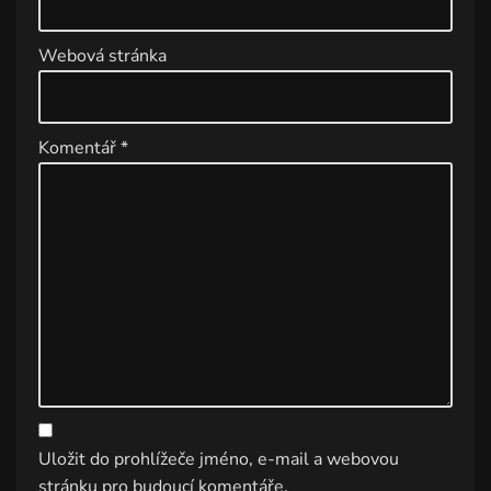
:
Webová stránka
Komentář
*
Uložit do prohlížeče jméno, e-mail a webovou
stránku pro budoucí komentáře.