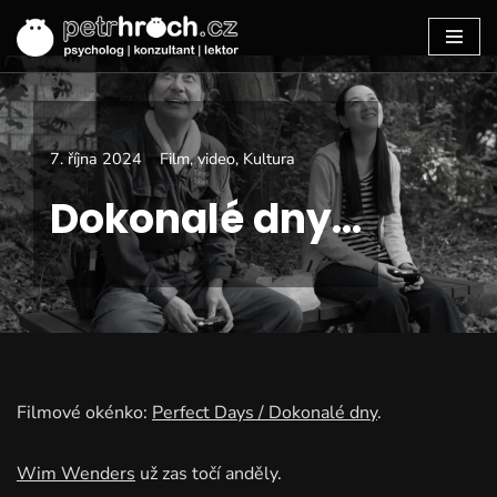
Přeskočit
na
7. října 2024
Film, video
,
Kultura
obsah
Dokonalé dny…
Filmové okénko:
Perfect Days / Dokonalé dny
.
Wim Wenders
už zas točí anděly.