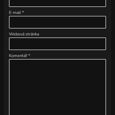
a
ti
E-mail
*
v
e
:
Webová stránka
Komentář
*