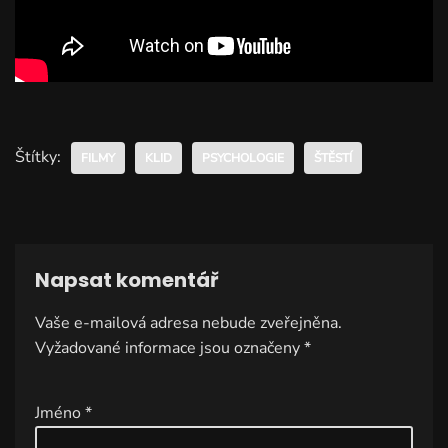
Štítky:
FILMY
KLID
PSYCHOLOGIE
ŠTĚSTÍ
Napsat komentář
Vaše e-mailová adresa nebude zveřejněna.
A
Vyžadované informace jsou označeny
lt
*
e
r
Jméno
*
n