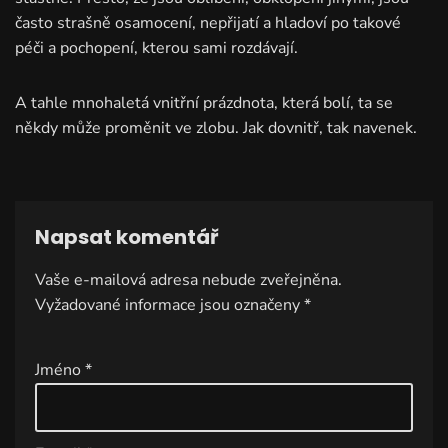
často strašně osamocení, nepřijatí a hladoví po takové
péči a pochopení, kterou sami rozdávají.
A tahle mnohaletá vnitřní prázdnota, která bolí, ta se
někdy může proměnit ve zlobu. Jak dovnitř, tak navenek.
Napsat komentář
Vaše e-mailová adresa nebude zveřejněna.
A
Vyžadované informace jsou označeny
lt
*
e
r
Jméno
*
n
a
ti