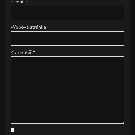
E-mail
*
v
e
:
Webová stránka
Komentář
*