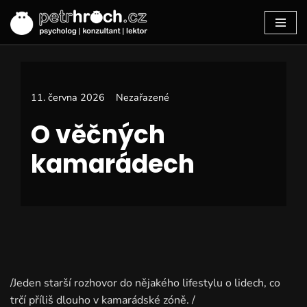
Přeskočit
na
11. června 2026
Nezařazené
obsah
O věčných
kamarádech
/Jeden starší rozhovor do nějakého lifestylu o lidech, co
trčí příliš dlouho v kamarádské zóně. /