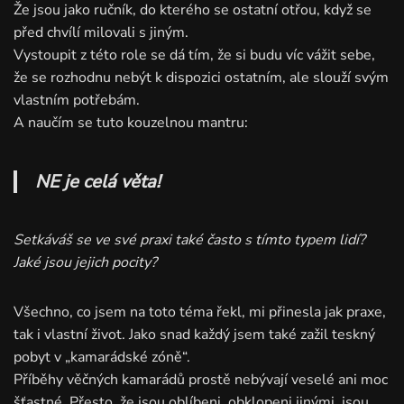
Že jsou jako ručník, do kterého se ostatní otřou, když se
před chvílí milovali s jiným.
Vystoupit z této role se dá tím, že si budu víc vážit sebe,
že se rozhodnu nebýt k dispozici ostatním, ale slouží svým
vlastním potřebám.
A naučím se tuto kouzelnou mantru:
NE je celá věta!
Setkáváš se ve své praxi také často s tímto typem lidí?
Jaké jsou jejich pocity?
Všechno, co jsem na toto téma řekl, mi přinesla jak praxe,
tak i vlastní život. Jako snad každý jsem také zažil teskný
pobyt v „kamarádské zóně“.
Příběhy věčných kamarádů prostě nebývají veselé ani moc
šťastné. Přesto, že jsou oblíbeni, obklopeni jinými, jsou