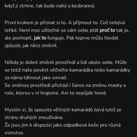
když ji strhne, tak bude nahý a bezbranný.
První krokem je přiznat si to. A přijmout to. Což nebývá
lehké. Není moc užitečné se sám sebe ptát
proč to
tak je,
ale pochopit,
jak to
funguje. Pak teprve můžu hledat
způsob, jak něco změnit.
Někdy je dobré změnit prostředí a lidi okolo sebe. Může
se totiž naše pověst věčného kamarádka nebo kamarádky
za náma táhnout jako smrad.
Se změnou prostředí přichází i šance na změnu masky a
role, kterou v ní hrajeme. Ani to nepůjde hned.
Myslím si, že spousta věčných kamarádů bývá totiž ze
strany druhých zneužívána.
Že jsou jim k dispozici jako odpadkové koše pro různá
svinstva.