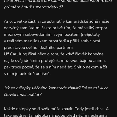
na úrovních, na které oni sami nemohou dosáhnout (třeba
průměrný muž supermodelku)?
Ano, z velké části si za ustrnutí v kamarádské zóně může
dotyčný sám. Velmi často právě tím, že má velký rozpor
mezi svým sebevědomím, svým pocitem (ne)jistoty
v reálném mezilidském prostředí a příliš ambiciózní
představou svého ideálního partnera.
Už Carl Jung říkal něco o tom, že když člověk konečně
najde svůj ideálním protějšek, muž svou bájnou animu,
pak trpce pozná, že se s ním nedá žít. Snít o někom a žít
s ním je pekelně odlišné.
Jak se nálepky věčného kamaráda zbavit? Dá se to? A co
člověk musí udělat?
Každé nálepky se člověk může zbavit. Tedy jestli chce. A
taky jestli jej ta nálepka náhodou před něčím nechrání a