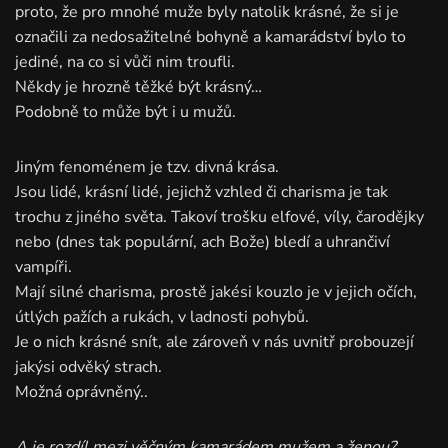
proto, že pro mnohé muže byly natolik krásné, že si je
označili za nedosažitelné bohyně a kamarádství bylo to
jediné, na co si vůči nim troufli.
Někdy je hrozně těžké být krásný…
Podobně to může být i u mužů.
Jiným fenoménem je tzv. divná krása.
Jsou lidé, krásní lidé, jejichž vzhled či charisma je tak
trochu z jiného světa. Takoví trošku elfové, víly, čarodějky
nebo (dnes tak populární, ach Bože) bledí a uhrančiví
vampíři.
Mají silné charisma, prostě jakési kouzlo je v jejich očích,
útlých pažích a rukách, v ladnosti pohybů.
Je o nich krásné snít, ale zároveň v nás uvnitř probouzejí
jakýsi odvěký strach.
Možná oprávněný..
A je rozdíl mezi věčným kamarádem mužem a ženou?