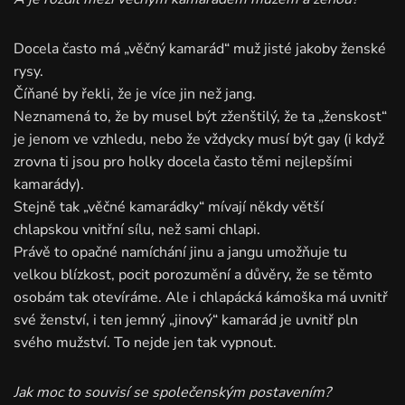
Docela často má „věčný kamarád“ muž jisté jakoby ženské
rysy.
Číňané by řekli, že je více jin než jang.
Neznamená to, že by musel být zženštilý, že ta „ženskost“
je jenom ve vzhledu, nebo že vždycky musí být gay (i když
zrovna ti jsou pro holky docela často těmi nejlepšími
kamarády).
Stejně tak „věčné kamarádky“ mívají někdy větší
chlapskou vnitřní sílu, než sami chlapi.
Právě to opačné namíchání jinu a jangu umožňuje tu
velkou blízkost, pocit porozumění a důvěry, že se těmto
osobám tak otevíráme. Ale i chlapácká kámoška má uvnitř
své ženství, i ten jemný „jinový“ kamarád je uvnitř pln
svého mužství. To nejde jen tak vypnout.
Jak moc to souvisí se společenským postavením?