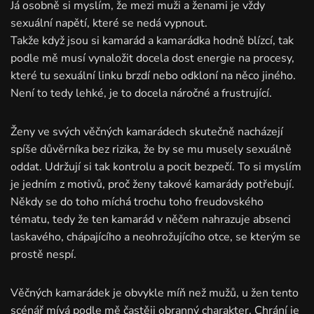
Já osobně si myslím, že mezi muži a ženami je vždy
sexuální napětí, které se nedá vypnout.
Takže když jsou si kamarád a kamarádka hodně blízcí, tak
podle mě musí vynaložit docela dost energie na procesy,
které tu sexuální linku brzdí nebo odkloní na něco jiného.
Není to tedy lehké, je to docela náročné a frustrující.
Ženy ve svých věčných kamarádech skutečně nacházejí
spíše důvěrníka bez rizika, že by se mu musely sexuálně
oddat. Udržují si tak kontrolu a pocit bezpečí. To si myslím
je jedním z motivů, proč ženy takové kamarády potřebují.
Někdy se do toho míchá trochu toho freudovského
tématu, tedy že ten kamarád v něčem nahrazuje absenci
laskavého, chápajícího a neohrožujícího otce, se kterým se
prostě nespí.
Věčných kamarádek je obvykle míň než mužů, u žen tento
scénář mívá podle mě častěji obranný charakter. Chrání je