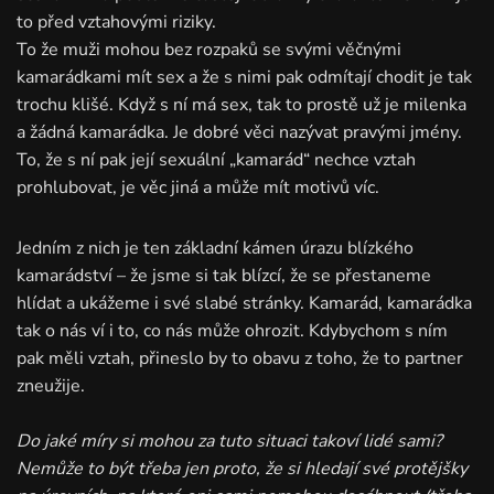
to před vztahovými riziky.
To že muži mohou bez rozpaků se svými věčnými
kamarádkami mít sex a že s nimi pak odmítají chodit je tak
trochu klišé. Když s ní má sex, tak to prostě už je milenka
a žádná kamarádka. Je dobré věci nazývat pravými jmény.
To, že s ní pak její sexuální „kamarád“ nechce vztah
prohlubovat, je věc jiná a může mít motivů víc.
Jedním z nich je ten základní kámen úrazu blízkého
kamarádství – že jsme si tak blízcí, že se přestaneme
hlídat a ukážeme i své slabé stránky. Kamarád, kamarádka
tak o nás ví i to, co nás může ohrozit. Kdybychom s ním
pak měli vztah, přineslo by to obavu z toho, že to partner
zneužije.
Do jaké míry si mohou za tuto situaci takoví lidé sami?
Nemůže to být třeba jen proto, že si hledají své protějšky