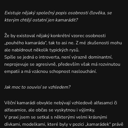
Existuje nějaký společný popis osobnosti člověka, se
kterým chtějí ostatní jen kamarádit?
Že by existoval nějaký konkrétní vzorec osobnosti
„pouhého kamaráda“, tak to asi ne. Z mé zkušenosti mohu
ale nabídnout několik typických rysů.
Spíše se jedná o introverta, není výrazně dominantní,
neprojevuje se agresivně, především však má rozvinutou
empatii a má vzácnou schopnost naslouchání.
Jak moc to souvisí se vzhledem?
Věční kamarádi obvykle nebývají vzhledově alfasamci či
alfasamice, ale občas se vyskytnou i výjimky.
V praxi jsem se setkal s některými velmi krásnými
dívkami, modelkami, které byly v pozici „kamarádek“ právě